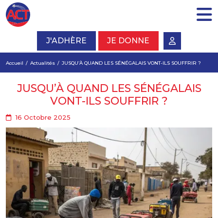
J'ADHÈRE
JE DONNE
Accueil
Actualités
JUSQU’À QUAND LES SÉNÉGALAIS VONT-ILS SOUFFRIR ?
JUSQU’À QUAND LES SÉNÉGALAIS
VONT-ILS SOUFFRIR ?
16 Octobre 2025