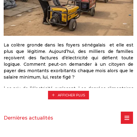
La colère gronde dans les foyers sénégalais et elle est
plus que légitime. Aujourd’hui, des milliers de familles
reçoivent des factures d’électricité qui défient toute
logique. Comment peut-on demander à un citoyen de
payer des montants exorbitants chaque mois alors que le
salaire minimum, lui, reste figé ?
Les prix de l’électricité explosent. Les denrées alimentaires
deviennent de plus en plus inaccessibles. Le carburant
AFFICHER PLUS
flambe. Pendant ce temps, les promesses se multiplient,
mais les solutions tardent à venir. Nos mères peinent à
nourrir leurs enfants. Nos jeunes désespèrent.
Dernières actualités
Nous, l’Alliance pour la Citoyenneté et le Travail (ACT),
dénonçons avec force cette gestion catastrophique qui