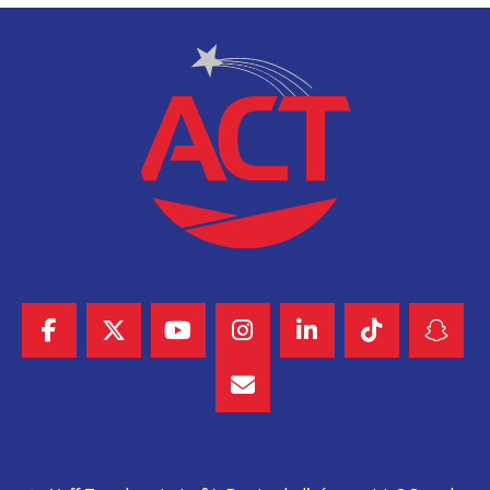
appauvrit chaque jour davantage les Sénégalais. L’électricité
est un droit fondamental, pas un luxe réservé aux privilégiés.
Comment développer notre économie quand nos
entreprises croulent sous le poids de factures énergétiques
insoutenables ?
ACT exige une révision immédiate de la grille tarifaire de la
SENELEC, avec des subventions ciblées pour soulager les
ménages à faible revenu.
Nous demandons également une transparence totale sur la
gestion du secteur énergétique et une accélération de la
transition vers les énergies renouvelables, seule voie durable
pour réduire la facture nationale.
Le Sénégal mérite mieux. Nos familles méritent de vivre
dignement, sans craindre la prochaine facture. Il est temps
que nos gouvernants comprennent que gouverner, c’est
améliorer le quotidien des citoyens, pas les étouffer sous les
taxes et les factures insoutenables.
Nous réclamons un accès équitable à l’électricité pour tous
les Sénégalais.