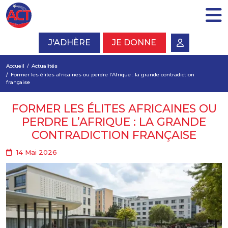
J'ADHÈRE
JE DONNE
Accueil
Actualités
Former les élites africaines ou perdre l’Afrique : la grande contradiction
française
FORMER LES ÉLITES AFRICAINES OU
PERDRE L’AFRIQUE : LA GRANDE
CONTRADICTION FRANÇAISE
14 Mai 2026