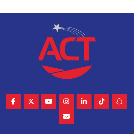
d’affaiblir un des derniers leviers de son influence positive sur
le continent.
Je peux en témoigner personnellement. Formé en France,
j’ai eu la chance de bénéficier d’un enseignement de qualité
qui m’a permis de grandir intellectuellement,
professionnellement et humainement. Cette formation ne
m’a pas éloigné de mon pays ; elle m’a au contraire donné
les outils pour servir à la fois le Sénégal et la France. Comme
beaucoup d’Africains passés par les universités françaises, je
suis devenu un trait d’union entre deux nations, deux
cultures et deux espaces économiques.
Les étudiants étrangers ne sont pas une charge pour la
France. Ils constituent un investissement d’avenir. Une fois
diplômés, beaucoup deviennent des cadres, des chercheurs,
des entrepreneurs, des responsables politiques ou des
acteurs économiques influents dans leurs pays respectifs. Ils
gardent souvent un lien affectif, culturel et professionnel fort
avec la France. Ils en deviennent naturellement des
ambassadeurs.