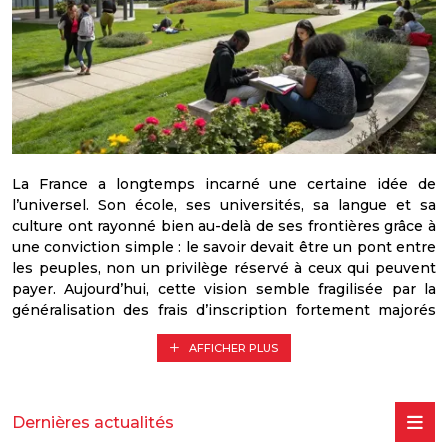
La France a longtemps incarné une certaine idée de
l’universel. Son école, ses universités, sa langue et sa
culture ont rayonné bien au-delà de ses frontières grâce à
une conviction simple : le savoir devait être un pont entre
les peuples, non un privilège réservé à ceux qui peuvent
payer. Aujourd’hui, cette vision semble fragilisée par la
généralisation des frais d’inscription fortement majorés
pour les étudiants étrangers extra-européens.
AFFICHER PLUS
Derrière cette décision budgétaire se cache en réalité une
erreur stratégique profonde. En augmentant
considérablement les coûts d’accès à l’université française
Dernières actualités
pour des milliers d’étudiants africains, la France risque