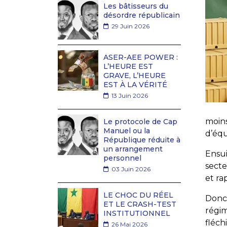
Les bâtisseurs du
désordre républicain
29 Juin 2026
ASER-AEE POWER :
L’HEURE EST
GRAVE, L’HEURE
EST À LA VÉRITÉ
13 Juin 2026
moin
Le protocole de Cap
Manuel ou la
d’équ
République réduite à
un arrangement
Ensui
personnel
secte
03 Juin 2026
et ra
LE CHOC DU RÉEL
Donc 
ET LE CRASH-TEST
régim
INSTITUTIONNEL
fléch
26 Mai 2026