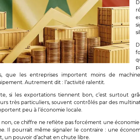
D
r
e
s
s
D
f
q
p
s, que les entreprises importent moins de machin
ipement. Autrement dit : l’activité ralentit.
te, si les exportations tiennent bon, c’est surtout gr
urs très particuliers, souvent contrôlés par des multin
pportent peu à l’économie locale.
non, ce chiffre ne reflète pas forcément une économie “
e. Il pourrait même signaler le contraire : une écono
it, un pouvoir d’achat en chute libre.