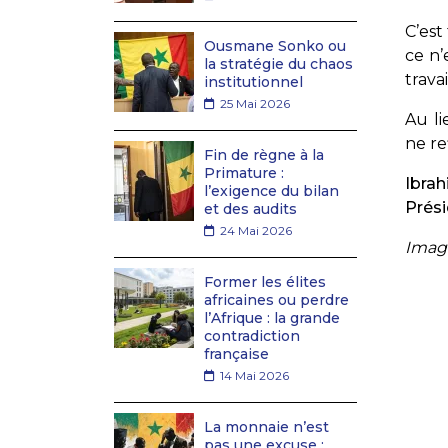
C’est
Ousmane Sonko ou
ce n’
la stratégie du chaos
trava
institutionnel
25 Mai 2026
Au li
ne re
Fin de règne à la
Primature :
Ibra
l’exigence du bilan
Prési
et des audits
24 Mai 2026
Image
Former les élites
africaines ou perdre
l’Afrique : la grande
contradiction
française
14 Mai 2026
La monnaie n’est
pas une excuse :