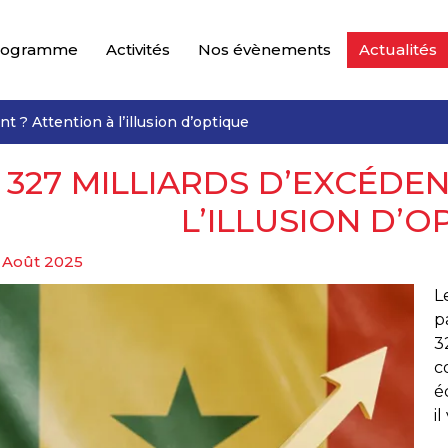
rogramme
Activités
Nos évènements
Actualités
t ? Attention à l’illusion d’optique
327 MILLIARDS D’EXCÉDEN
L’ILLUSION D’O
 Août 2025
L
p
3
c
é
i