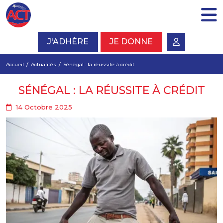
J'ADHÈRE
JE DONNE
Accueil
Actualités
Sénégal : la réussite à crédit
SÉNÉGAL : LA RÉUSSITE À CRÉDIT
14 Octobre 2025