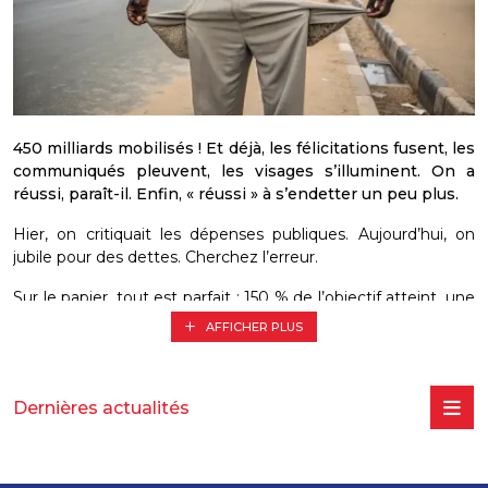
450 milliards mobilisés ! Et déjà, les félicitations fusent, les
communiqués pleuvent, les visages s’illuminent. On a
réussi, paraît-il. Enfin, « réussi » à s’endetter un peu plus.
Hier, on critiquait les dépenses publiques. Aujourd’hui, on
jubile pour des dettes. Cherchez l’erreur.
Sur le papier, tout est parfait : 150 % de l’objectif atteint, une
levée de fonds éclatante, des investisseurs confiants, une
AFFICHER PLUS
diaspora enthousiaste. Le Sénégal rassure les marchés.
Magnifique !
Sauf que les marchés, eux, ne vivent pas au Sénégal. Ils ne
Dernières actualités
font pas leurs courses au marché Tilène, ne paient pas leurs
factures d’électricité, et ne cherchent pas un emploi depuis
trois ans.