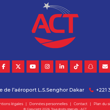
e de l’aéroport L.S.Senghor Dakar
+221 
tions légales
Données personnelles
Contact
Plan du s
© Copyright
2026
. Tous droits réservés - ACT