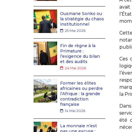
avait
Ousmane Sonko ou
l’Éta
la stratégie du chaos
mome
institutionnel
25 Mai 2026
Cette
notam
Fin de règne à la
publ
Primature :
l’exigence du bilan
Ces d
et des audits
logi
24 Mai 2026
l’év
respo
Former les élites
marqu
africaines ou perdre
l’Afrique : la grande
la Pr
contradiction
française
Dans 
14 Mai 2026
servi
été 
La monnaie n’est
néces
pas une excuse :