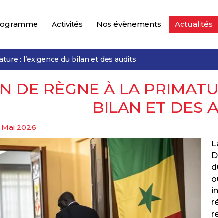
rogramme
Activités
Nos évènements
Actualités
ature : l’exigence du bilan et des audits
IN DE RÈGNE À LA PRIMATU
BILAN ET DES 
 Mai 2026
L
D
d
o
i
r
r