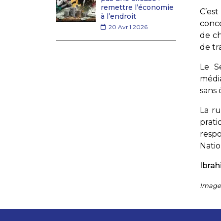
remettre l’économie
C’est
à l’endroit
conce
20 Avril 2026
de ch
de tr
Le S
média
sans 
La r
prat
resp
Natio
Ibrah
Image 