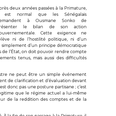
près deux années passées à la Primature,
l est normal que les Sénégalais
emandent à Ousmane Sonko de
résenter le bilan de son action
ouvernementale. Cette exigence ne
elève ni de l’hostilité politique, ni d’un
 simplement d’un principe démocratique
s de l’État, on doit pouvoir rendre compte
ments tenus, mais aussi des difficultés
istre ne peut être un simple événement
ment de clarification et d’évaluation devant
st donc pas une posture partisane ; c’est
égitime que le régime actuel a lui-même
our de la reddition des comptes et de la
À la fin de son passage à la Primature, il