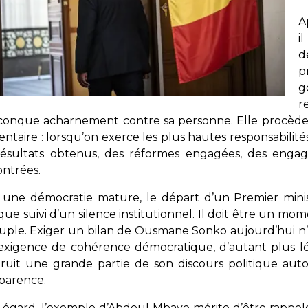
A
i
d
p
g
r
conque acharnement contre sa personne. Elle procède
ntaire : lorsqu’on exerce les plus hautes responsabilité
résultats obtenus, des réformes engagées, des engage
ntrées.
 une démocratie mature, le départ d’un Premier min
ique suivi d’un silence institutionnel. Il doit être un mo
uple. Exiger un bilan de Ousmane Sonko aujourd’hui n’e
exigence de cohérence démocratique, d’autant plus l
ruit une grande partie de son discours politique aut
parence.
 égard, l’exemple d’Abdoul Mbaye mérite d’être rappelé. 