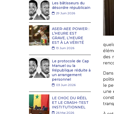
Les bâtisseurs du
désordre républicain
29 Juin 2026
ASER-AEE POWER :
L’HEURE EST
GRAVE, L’HEURE
EST À LA VÉRITÉ
quel
13 Juin 2026
éléme
des 
Le protocole de Cap
renco
Manuel ou la
République réduite à
Dans
un arrangement
polit
personnel
03 Juin 2026
le pe
une 
const
LE CHOC DU RÉEL
ET LE CRASH-TEST
trans
INSTITUTIONNEL
26 Mai 2026
À cet