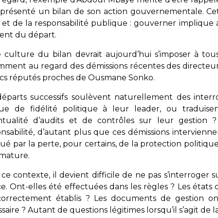
 présenté un bilan de son action gouvernementale. Cet
t et de la responsabilité publique : gouverner implique
nt du départ.
 culture du bilan devrait aujourd’hui s’imposer à tou
ment au regard des démissions récentes des directeur
ics réputés proches de Ousmane Sonko.
éparts successifs soulèvent naturellement des interr
que de fidélité politique à leur leader, ou traduis
entualité d’audits et de contrôles sur leur gestion
nsabilité, d’autant plus que ces démissions intervienne
é par la perte, pour certains, de la protection politiq
imature.
ce contexte, il devient difficile de ne pas s’interroger s
ce. Ont-elles été effectuées dans les règles ? Les états de
correctement établis ? Les documents de gestion ont
saire ? Autant de questions légitimes lorsqu’il s’agit de 